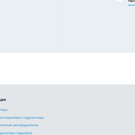
перс
согл
ция
оторы
но-поршневые гидромоторы
ические распределители
дозаторы-гидрорули