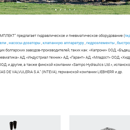
•
•
•
•
•
ПЛЕКТ" предлагает гидравлическое и пневматическое оборудование (
ги
тели
,
насосы-дозаторы
,
клапанную аппаратуру
,
гидроэлементы
,
быстр
щих болгарских заводов-производителей, таких как: «Капрони» ООД, «Бъде
невматика» АД, «Индустриал техник» АД, «Гарант» АД, «Младост» ООД, «Хи
ОД, и другие, а также финской компании «Sampo Hydraulics Ltd.», испанск
S DE VALVULERiA S.A." (INTEVA), германской компании LIEBHERR и др.