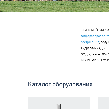
Компания "ПКМ КОМ
гидрораспредели
соединения
) веду
Хидравлик» АД, «П
ООД, «Джебел 96» О
INDUSTRIAS TECNICA
Каталог оборудования