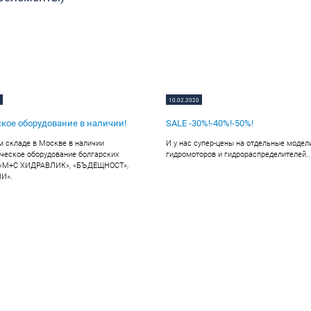
0
10.02.2020
кое оборудование в наличии!
SALE -30%!-40%!-50%!
 складе в Москве в наличии
И у нас супер-цены на отдельные модел
ческое оборудование болгарских
гидромоторов и гидрораспределителей..
 «M+С ХИДРАВЛИК», «БЪДЕЩНОСТ»,
И».