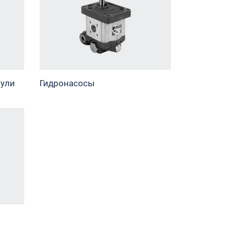
рули
Гидронасосы