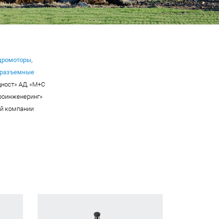
дромоторы
,
оразъемные
щност» АД, «М+С
дроинженеринг»
ой компании