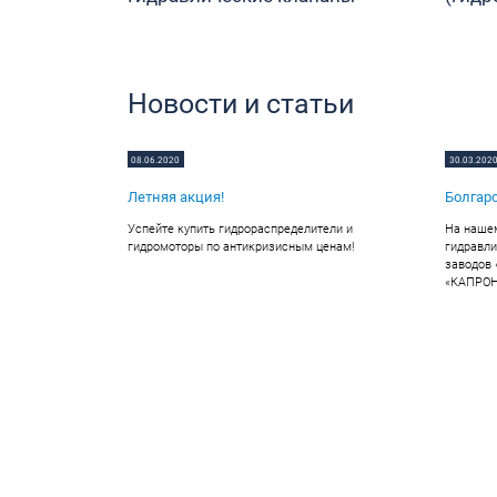
Новости и статьи
08.06.2020
30.03.202
Летняя акция!
Болгарс
Успейте купить гидрораспределители и
На нашем
гидромоторы по антикризисным ценам!
гидравли
заводов
«КАПРОН