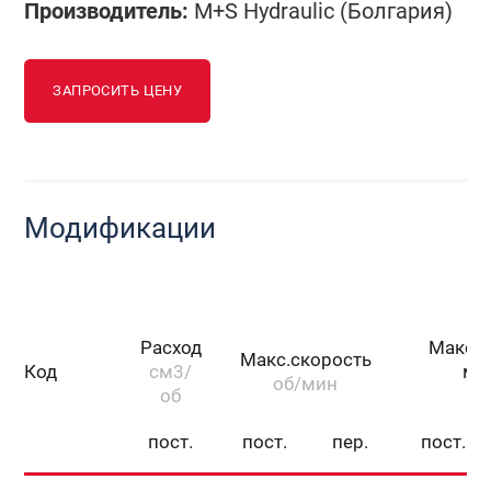
Производитель:
M+S Hydraulic (Болгария)
ЗАПРОСИТЬ ЦЕНУ
Модификации
Расход
Макс.
Макс.скорость
Код
см3/
мо
об/мин
об
пост.
пост.
пер.
пост.